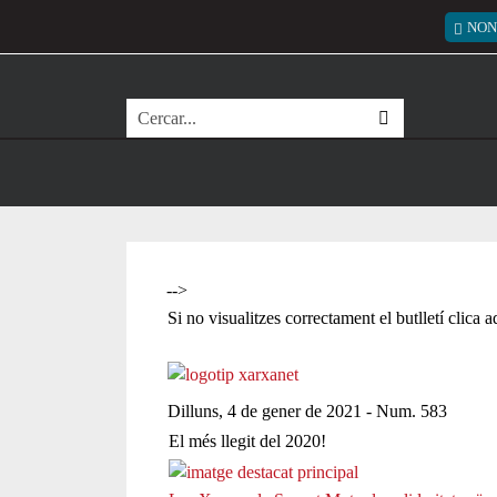
Vés al contingut
Menú
NON
Cerca
-->
Si no visualitzes correctament el butlletí clica 
Dilluns, 4 de gener de 2021 - Num. 583
El més llegit del 2020!