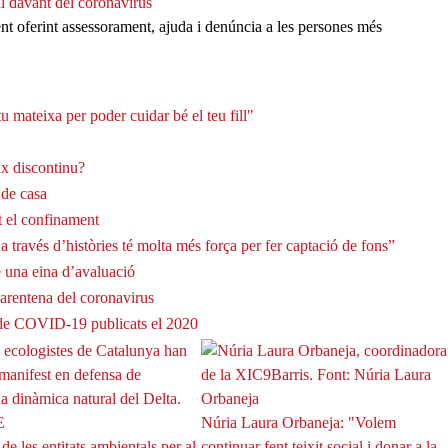
al davant del coronavirus
ent oferint assessorament, ajuda i denúncia a les persones més
 mateixa per poder cuidar bé el teu fill"
ix discontinu?
 de casa
t el confinament
a través d’històries té molta més força per fer captació de fons”
e una eina d’avaluació
uarentena del coronavirus
s de COVID-19 publicats el 2020
Núria Laura Orbaneja: "Volem
de les entitats ambientals per al
continuar fent teixit social i donar a la