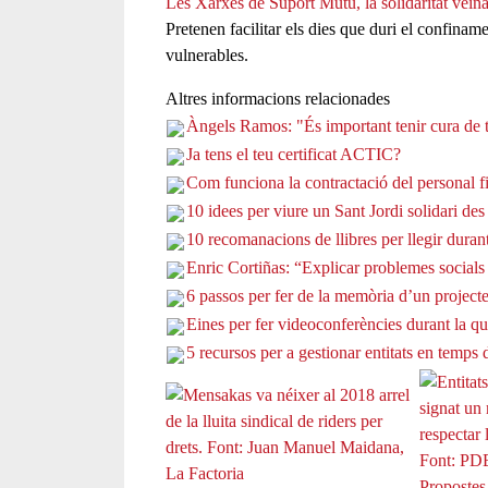
Les Xarxes de Suport Mutu, la solidaritat veïn
Pretenen facilitar els dies que duri el confinam
vulnerables.
Altres informacions relacionades
Àngels Ramos: "És important tenir cura de tu
Ja tens el teu certificat ACTIC?
Com funciona la contractació del personal f
10 idees per viure un Sant Jordi solidari des
10 recomanacions de llibres per llegir duran
Enric Cortiñas: “Explicar problemes socials 
6 passos per fer de la memòria d’un project
Eines per fer videoconferències durant la q
5 recursos per a gestionar entitats en temp
Propostes 